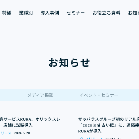
特徴
業種別
導入事例
セミナー
お役立ち資料
お知
お知らせ
メディア掲載
イベント・セミナー
客サービスRURA、オリックスレ
ザッパラスグループ初のリアル
ー店舗に試験導入
「cocoloni 占い館」に、遠隔
RURAが導入
リリース
2024.5.20
プレスリリース
2024.5.15