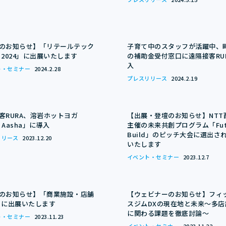
のお知らせ】「リテールテック
子育て中のスタッフが活躍中、
N 2024」に出展いたします
の補助金受付窓口に遠隔接客RU
入
ト・セミナー
2024.2.28
プレスリリース
2024.2.19
客RURA、溶岩ホットヨガ
【出展・登壇のお知らせ】NTT
a Aasha」に導入
主催の未来共創プログラム「Futu
Build」のピッチ大会に選出さ
リリース
2023.12.20
いたします
イベント・セミナー
2023.12.7
のお知らせ】「商業施設・店舗
【ウェビナーのお知らせ】フィ
」に出展いたします
スジムDXの現在地と未来〜多店
に関わる課題を徹底討論〜
ト・セミナー
2023.11.23