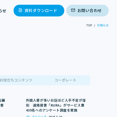
資料ダウンロード
お問い合わせ
らせ
TOP
/
お知らせ
お役立ちコンテンツ
コーポレート
店舗
外国人客が多いお店ほど人手不足が深
接客
刻 遠隔接客「RURA」がサービス業
439名へのアンケート調査を実施
プレスリリース
2024.3.26