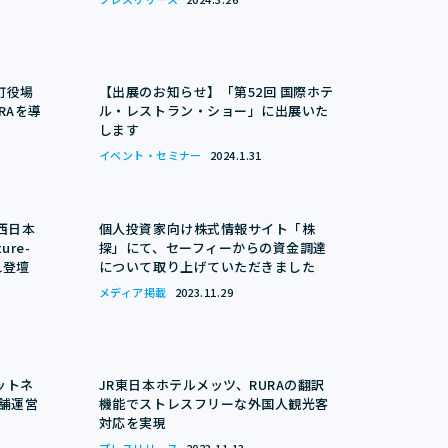
町役場
【出展のお知らせ】「第52回 国際ホテ
RAを導
ル・レストラン・ショー」に出展いた
します
イベント・セミナー
2024.1.31
西日本
個人投資家向け株式情報サイト「株
re-
探」にて、セーフィーからの資金調達
れ登壇
について取り上げていただきました
メディア掲載
2023.11.29
ットネ
JR東日本ホテルメッツ、RURAの翻訳
舗運営
機能でストレスフリーな外国人観光客
対応を実現