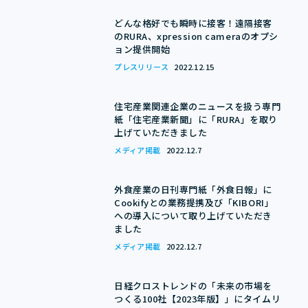
イベント・セミナー
どんな格好でも瞬時に接客！遠隔接客
のRURA、xpression cameraのオプシ
ョン提供開始
お役立ちコンテンツ
プレスリリース
2022.12.15
コーポレート
住宅産業関連企業のニュースを扱う専門
紙「住宅産業新聞」に「RURA」を取り
上げていただきました
メディア掲載
2022.12.7
外食産業の日刊専門紙「外食日報」に
Cookifyとの業務提携及び「KIBORI」
への導入について取り上げていただき
ました
メディア掲載
2022.12.7
日経クロストレンドの「未来の市場を
つくる100社【2023年版】」にタイムリ