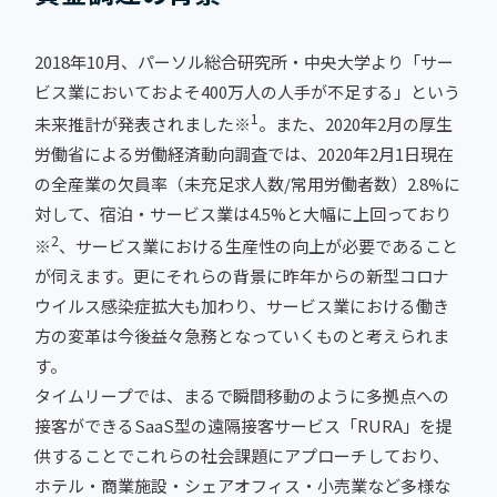
2018年10月、パーソル総合研究所・中央大学より「サー
ビス業においておよそ400万人の人手が不足する」という
1
未来推計が発表されました※
。また、2020年2月の厚生
労働省による労働経済動向調査では、2020年2月1日現在
の全産業の欠員率（未充足求人数/常用労働者数）2.8%に
対して、宿泊・サービス業は4.5%と大幅に上回っており
2
※
、サービス業における生産性の向上が必要であること
が伺えます。更にそれらの背景に昨年からの新型コロナ
ウイルス感染症拡大も加わり、サービス業における働き
方の変革は今後益々急務となっていくものと考えられま
す。
タイムリープでは、まるで瞬間移動のように多拠点への
接客ができるSaaS型の遠隔接客サービス「RURA」を提
供することでこれらの社会課題にアプローチしており、
ホテル・商業施設・シェアオフィス・小売業など多様な